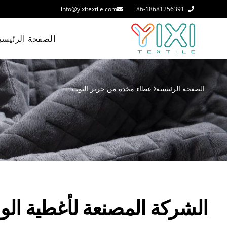
info@yixitextile.com
+86-18681256391
الصفحة الرئيسي
الصفحة الرئيسية
غطاء مخدة من حرير التوت
الشركة المصنعة لأغطية الوسا