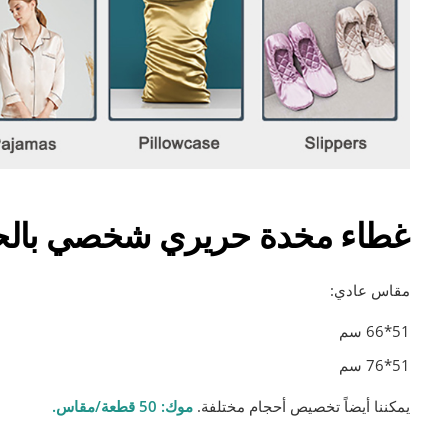
غطاء مخدة حريري شخصي بالحج
مقاس عادي:
51*66 سم
51*76 سم
يمكننا أيضاً تخصيص أحجام مختلفة.
موك: 50 قطعة/مقاس.