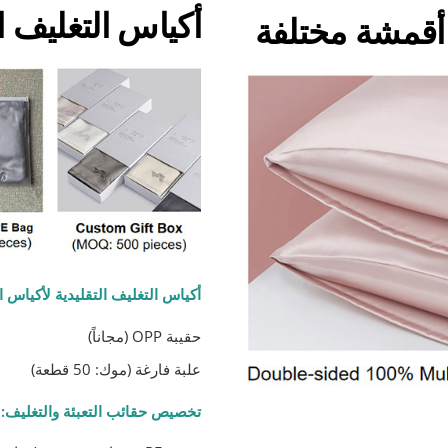
أكياس التغليف
أقمشة مختلفة
أكياس التغليف التقليدية لأكياس ا
حقيبة OPP (مجاناً)
علبة فارغة (موك: 50 قطعة)
تخصيص حقائب التعبئة والتغليف: