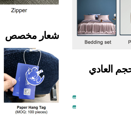
شعار مخصص
م العادي