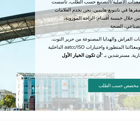
لمعدات الأصلية/التصنيع حسب الطلب، تأسست
ام 2008، ومقرها في نانتونغ-هايمين. نحن نخدم العلامات
 من خلال خمسة أقسام: الراحة الموزونة،
لصناعي، الصحة
ت الفراش والهدايا المصنوعة من حرير التوت.
يضمن مهندسونا ومعدّاتنا المتطورة واختبارات aatcc/ISO الداخلية
ارية. مسترشدين بـ "
أن تكون الخيار الأول
 مخصص حسب الطلب
حة واضطراب فرط الحركة ونقص