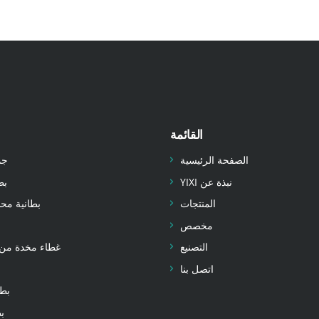
القائمة
الصفحة الرئيسية
جم
نبذة عن YIXI
بط
المنتجات
بطانية مح
مخصص
التصنيع
غطاء مخدة من 
اتصل بنا
بطا
بط