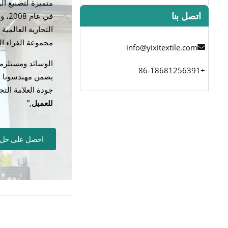
متميزة لتصنيع ا
اتصل بنا
في ع
التجارية العالمية
مجموعة الفراء ا
info@yixitextile.com
الوسائد ومستلزما
+86-18681256391
جودة العلامة التج
للعميل
,”
احصل على حل
البطانية المرج