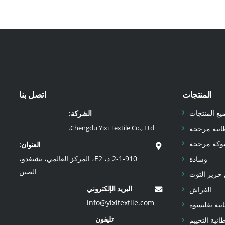
المنتجات
اتصل بنا
يع المنتجات
الشركة:
Chengdu Yixi Textile Co., Ltd.
انية مرجحة
بوكة مرجحة
العنوان:
2-1-910 د، E2، المركز العالمي، تشنغدو،
وسادة
الصين
حرير التوت
البريد الإلكتروني
الفراش
info@yixitextile.com
نية بقلنسوة
تليفون
انية التخييم