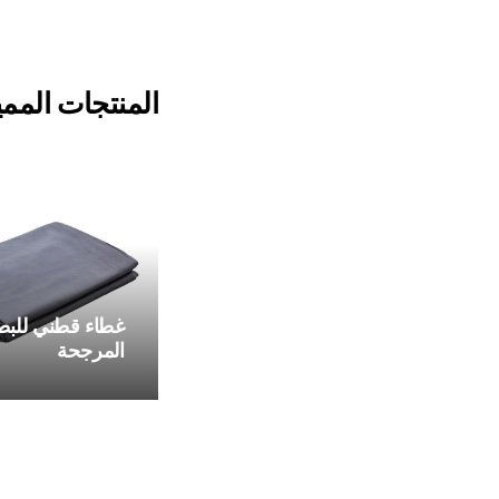
المنتجات الممي
غطاء قطني للبطا
المرجحة