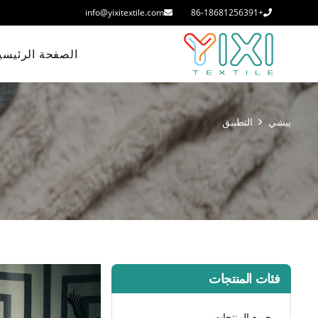
info@yixitextile.com
+86-18681256391
الصفحة الرئيسي
ييشي
التطبيق
فئات المنتجات
جميع المنتجات