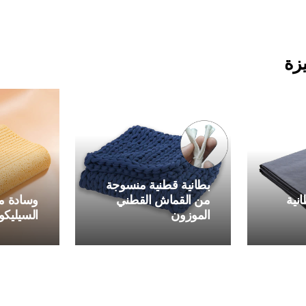
بطانية ثقيلة للتوتر والقلق
الانتباه وفرط النشاط
زة
بطانية قطنية منسوجة
نية
من القماش القطني
وسادة م
الموزون
السيليكو