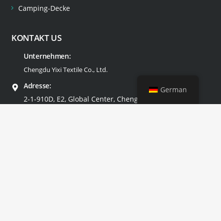
Camping-Decke
KONTAKT US
Unternehmen:
Chengdu Yixi Textile Co., Ltd.
Adresse:
German
2-1-910D, E2, Global Center, Chengdu, China
E-Mail:
info@yixitextile.com
Tel:
+86-18681256391