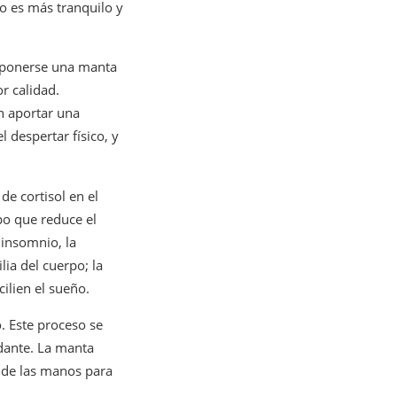
o es más tranquilo y
e ponerse una manta
r calidad.
n aportar una
l despertar físico, y
de cortisol en el
po que reduce el
 insomnio, la
lia del cuerpo; la
lien el sueño.
. Este proceso se
dante. La manta
e de las manos para