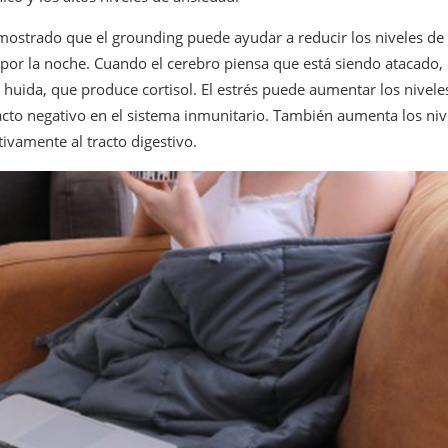
ostrado que el grounding puede ayudar a reducir los niveles de 
 por la noche. Cuando el cerebro piensa que está siendo atacado
 huida, que produce cortisol. El estrés puede aumentar los niveles
cto negativo en el sistema inmunitario. También aumenta los niv
tivamente al tracto digestivo.