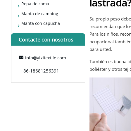
lastrada
Ropa de cama
Manta de camping
Su propio peso debe
Manta con capucha
recomiendan que los
Para los niños, reco
Contacte con nosotros
ocupacional también
para usted.
info@yixitextile.com
También es buena ide
poliéster y otros te
+86-18681256391