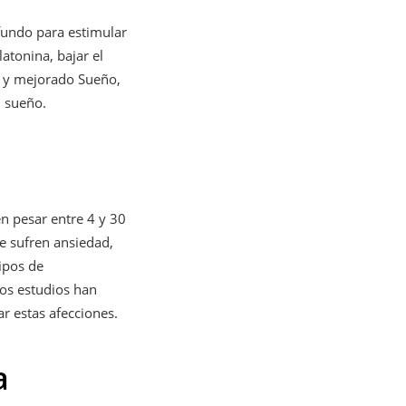
ofundo para estimular
atonina, bajar el
do y mejorado Sueño,
l sueño.
n pesar entre 4 y 30
e sufren ansiedad,
ipos de
Los estudios han
r estas afecciones.
a