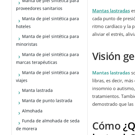
Manta de piel sintética para
proveedores sanitarios
Mantas lastradas
es
cada punto de presió
Manta de piel sintética para
ritmo cardíaco y la 
hoteles
aliviar el estrés, al
Manta de piel sintética para
minoristas
Visión g
Manta de piel sintética para
marcas terapéuticas
Manta de piel sintética para
Mantas lastradas
so
viajes
libras, es decir, má
insomnio o autismo, 
Manta lastrada
tratamientos. Tambié
Manta de punto lastrada
demostrado que las 
Almohada
Funda de almohada de seda
Cómo
¿Q
de morera