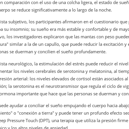
 comparación con el uso de una colcha ligera, el estado de sueñ
erpo se reduce significativamente a lo largo de la noche.
sta subjetivo, los participantes afirmaron en el cuestionario qu
 su insomnio; su sueño era más estable y confortable y de mayo
vo, los investigadores explicaron que las mantas con peso puede
ra" similar a la de un capullo, que puede reducir la excitación y e
rsonas se duerman y concilien el sueño profundamente.
ta neurológico, la estimulación del estrés puede reducir el nivel 
ntar los niveles cerebrales de serotonina y melatonina, al tiem
resión arterial: los niveles elevados de cortisol están asociados al
ón; la serotonina es el neurotransmisor que regula el ciclo de vigi
ormona importante que hace que las personas se duerman y conci
ede ayudar a conciliar el sueño empujando el cuerpo hacia abajo
ento" o "conexión a tierra" y puede tener un profundo efecto se
ep Pressure Touch (DPT), una terapia que utiliza la presión firm
nico y los altos niveles de ansiedad.