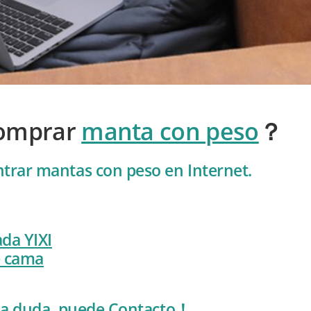
omprar
manta con peso
？
trar mantas con peso en Internet.
da YIXI
e cama
una duda, puede
Contacto
！