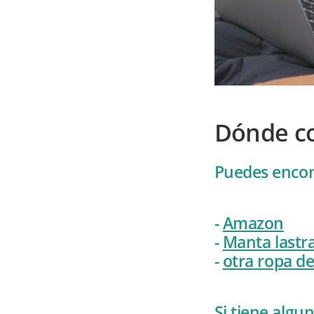
Dónde c
Puedes encon
-
Amazon
-
Manta lastra
-
otra ropa d
Si tiene alg