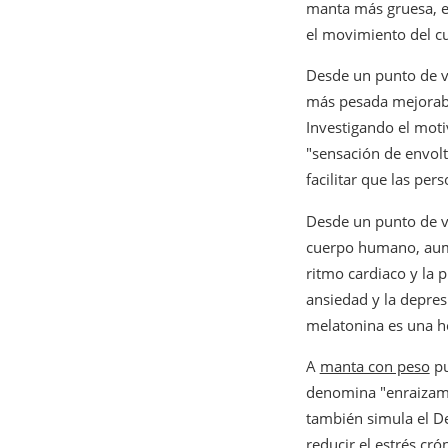
manta más gruesa, en
el movimiento del cu
Desde un punto de vi
más pesada mejoraba
Investigando el moti
"sensación de envoltu
facilitar que las pe
Desde un punto de vis
cuerpo humano, aume
ritmo cardiaco y la p
ansiedad y la depresi
melatonina es una h
A
manta con peso
pu
denomina "enraizami
también simula el De
reducir el estrés cró