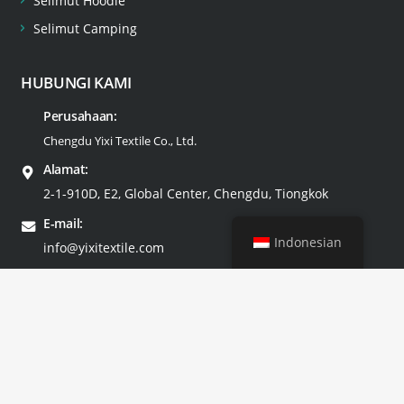
Selimut Hoodie
Selimut Camping
HUBUNGI KAMI
Perusahaan:
Chengdu Yixi Textile Co., Ltd.
Alamat:
2-1-910D, E2, Global Center, Chengdu, Tiongkok
E-mail:
Indonesian
info@yixitextile.com
Tel:
+86-18681256391