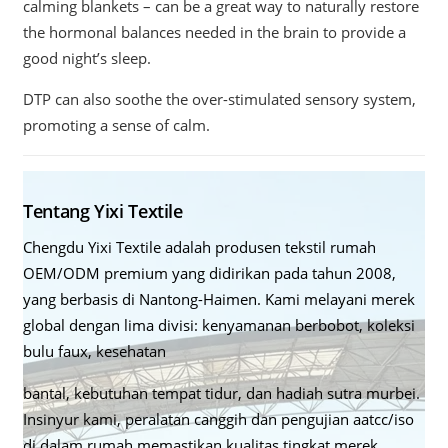
calming blankets – can be a great way to naturally restore
the hormonal balances needed in the brain to provide a
good night’s sleep.
DTP can also soothe the over-stimulated sensory system,
promoting a sense of calm.
Tentang Yixi Textile
Chengdu Yixi Textile adalah produsen tekstil rumah
OEM/ODM premium yang didirikan pada tahun 2008,
yang berbasis di Nantong-Haimen. Kami melayani merek
global dengan lima divisi: kenyamanan berbobot, koleksi
bulu faux, kesehatan
bantal, kebutuhan tempat tidur, dan hadiah sutra murbei.
Insinyur kami, peralatan canggih dan pengujian aatcc/iso
di dalam rumah memastikan kualitas tingkat merek.