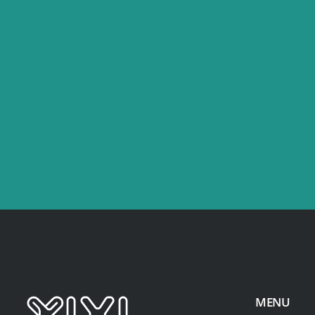
Tel
+86-18681256391
MENU