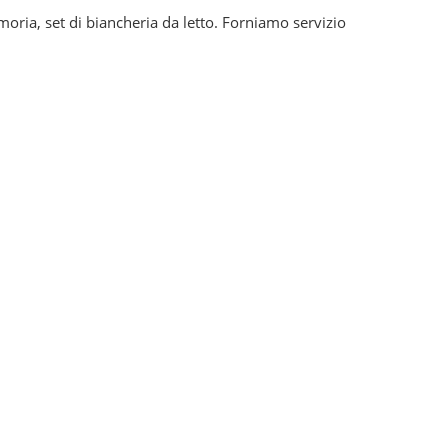
moria, set di biancheria da letto. Forniamo servizio
tetica
Coperta con cappuccio