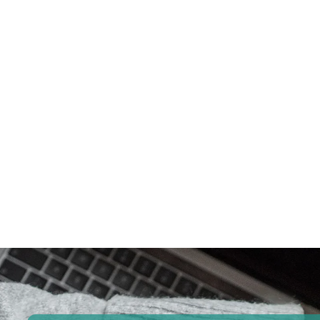
Coperta pesata lavorata a maglia
Fe