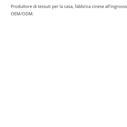
Produttore di tessuti per la casa, fabbrica cinese all'ingros
OEM/ODM.
Biancheria da letto
Co