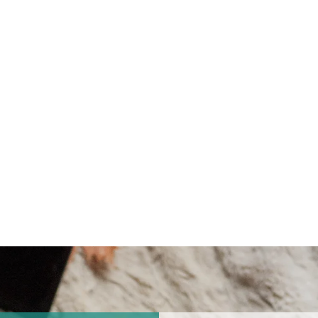
dera in seta di gelso
Cuscino