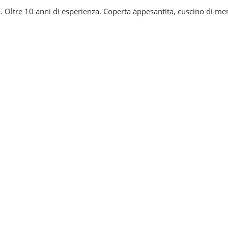
so. Oltre 10 anni di esperienza. Coperta appesantita, cuscino di me
perta da campeggio
Coperta in pelliccia sin