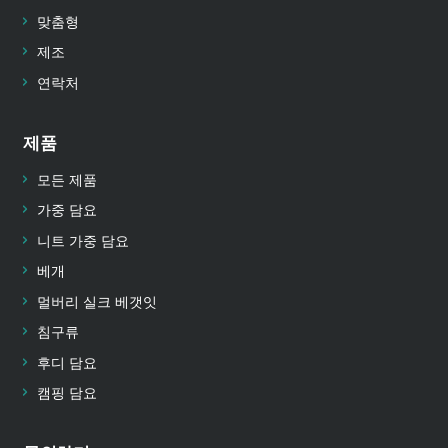
맞춤형
제조
연락처
제품
모든 제품
가중 담요
니트 가중 담요
베개
멀버리 실크 베갯잇
침구류
후디 담요
캠핑 담요