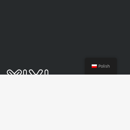
Polish
YIXI jest liderem marki w produkcji, pozyskiwaniu i
sprzedaży wysokiej jakości tekstyliów zapewniających
zdrowy sen.