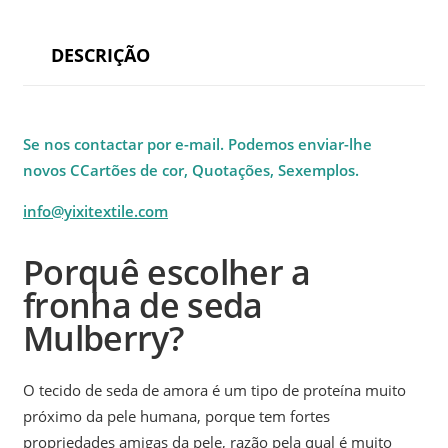
DESCRIÇÃO
Se nos contactar por e-mail. Podemos enviar-lhe
novos
C
Cartões de cor
, Q
uotações
, S
exemplos
.
info@yixitextile.com
Porquê escolher a
fronha de seda
Mulberry?
O tecido de seda de amora é um tipo de proteína muito
próximo da pele humana, porque tem fortes
propriedades amigas da pele, razão pela qual é muito