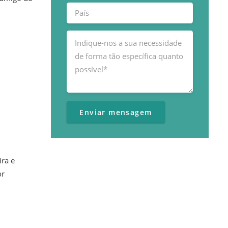
ira e
or