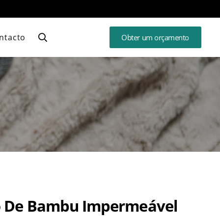
ntacto
Obter um orçamento
ão De Bambu Impermeável