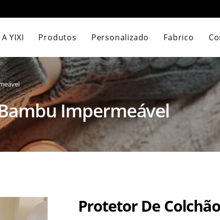
A YIXI
Produtos
Personalizado
Fabrico
Co
rmeável
e Bambu Impermeável
Protetor De Colch