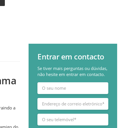
Entrar em contacto
Se tiver mais perguntas ou dúvidas,
não hesite em entrar em contacto.
cama
raindo a
e amigo do