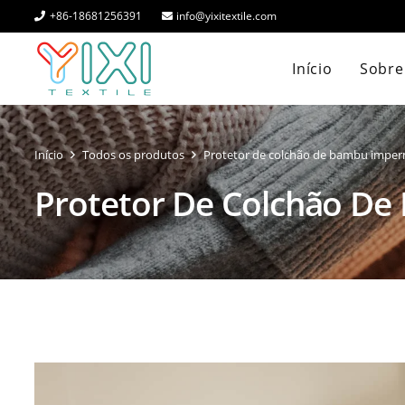
+86-18681256391
info@yixitextile.com
Início
Sobre 
Início
Todos os produtos
Protetor de colchão de bambu impe
Protetor De Colchão D