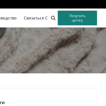
Получить
зводство
Связаться С
цитату
ГИ