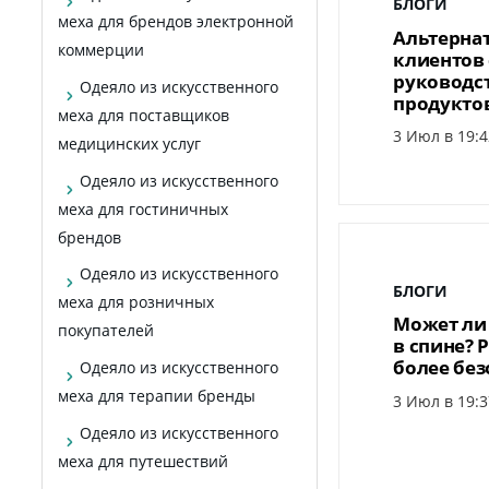
БЛОГИ
меха для брендов электронной
Альтерна
коммерции
клиентов 
руководст
Одеяло из искусственного
продукто
меха для поставщиков
3 Июл в 19:4
медицинских услуг
Одеяло из искусственного
меха для гостиничных
брендов
Одеяло из искусственного
БЛОГИ
меха для розничных
Может ли 
покупателей
в спине? 
более бе
Одеяло из искусственного
меха для терапии бренды
3 Июл в 19:3
Одеяло из искусственного
меха для путешествий