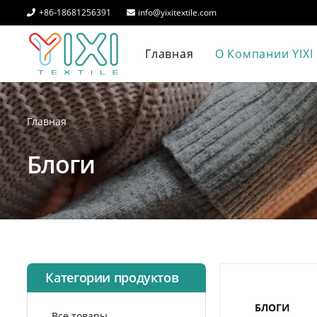
+86-18681256391
info@yixitextile.com
Главная
О Компании YIXI
Главная
Блоги
Категории продуктов
БЛОГИ
Все товары