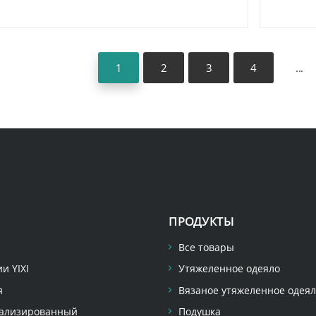
1
2
3
4
...
ПРОДУКТЫ
Все товары
и YIXI
Утяжеленное одеяло
я
Вязаное утяжеленное одея
ализированный
Подушка