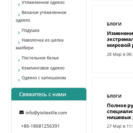
Утяжеленное одеяло
Вязаное утяжеленное
одеяло
БЛОГИ
Подушка
Изменение
экстрема
Наволочка из шелка
мировой 
малбери
28 Мар в 08:
Постельное белье
Кемпинговое одеяло
Одеяло с капюшоном
Свяжитесь с нами
БЛОГИ
Полное ру
специали
info@yixitextile.com
нишевых 
+86-18681256391
27 Мар в 11: