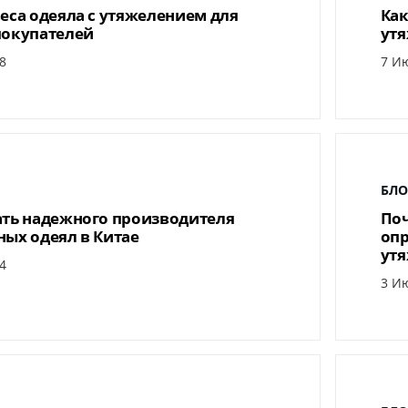
еса одеяла с утяжелением для
Как
покупателей
утя
8
7 Ию
БЛО
ать надежного производителя
Поч
ых одеял в Китае
опр
утя
4
3 Ию