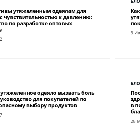
БЛО
тивы утяжеленным одеялам для
Как
с чувствительностью к давлению:
утя
во по разработке оптовых
пок
в
3 Ию
2
БЛО
утяжеленное одеяло вызвать боль
Пос
Руководство для покупателей по
здр
зопасному выбору продуктов
в п
бла
7
28 М