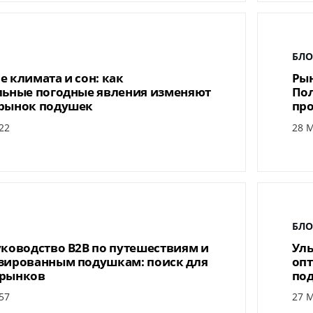
БЛО
 климата и сон: как
Рын
льные погодные явления изменяют
Пол
рынок подушек
про
22
28 М
БЛО
ководство B2B по путешествиям и
Уль
зированным подушкам: поиск для
опт
рынков
под
57
27 М