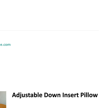
Özel Boyun Seyahat Yastığı Toptan
tel ve Ev
Üreticisi
ile.com