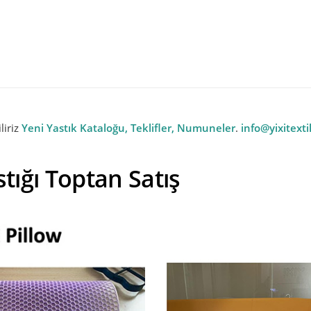
el Toptan TPE Yastık
Toptan Yastık Üreticisi - O
liriz
Yeni Yastık Kataloğu, Teklifler, Numuneler
.
info@yixitext
stığı Toptan Satış