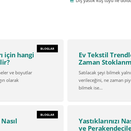
Dış yastık kuş tüyü ile do
BLOGLAR
 için hangi
Ev Tekstil Trendl
lir?
Zaman Stoklanm
eler ve boyutlar
Satılacak şeyi bilmek yaln
gın olarak
verileceğini, ne zaman pi
bilmek ise...
BLOGLAR
 Nasıl
Yastıklarınızı Nas
ve Perakendecile