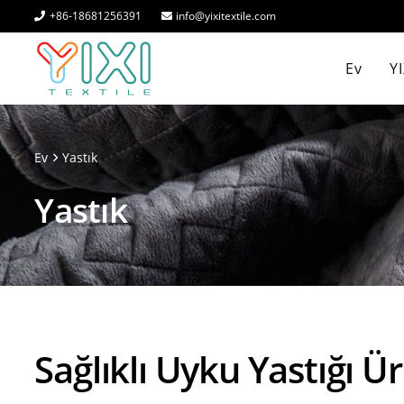
+86-18681256391
info@yixitextile.com
Ev
Y
Ev
Yastık
Yastık
Sağlıklı Uyku Yastığı Ür