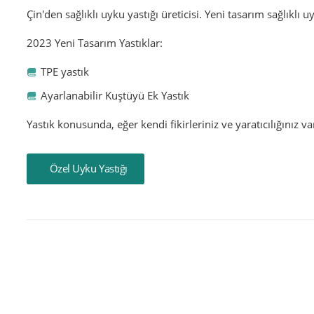
Çin'den sağlıklı uyku yastığı üreticisi. Yeni tasarım sağlıklı u
2023 Yeni Tasarım Yastıklar:
TPE yastık
Ayarlanabilir Kuştüyü Ek Yastık
Yastık konusunda, eğer kendi fikirleriniz ve yaratıcılığınız v
Özel Uyku Yastığı