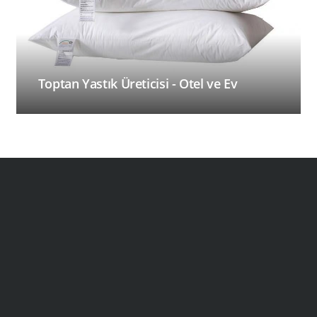
Toptan Yastık Üreticisi - Otel ve Ev