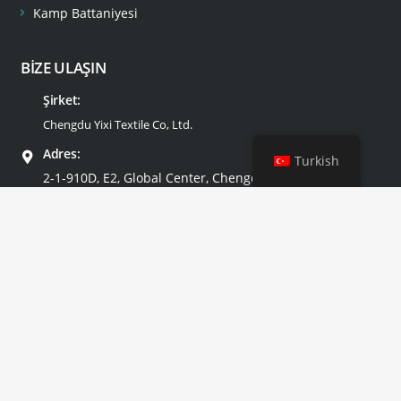
Kamp Battaniyesi
BİZE ULAŞIN
Şirket:
Chengdu Yixi Textile Co, Ltd.
Adres:
Turkish
2-1-910D, E2, Global Center, Chengdu, Çin
E-posta:
info@yixitextile.com
Tel:
+86-18681256391