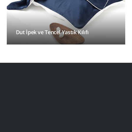
Dut İpek ve Tencel Yastık Kılıfı