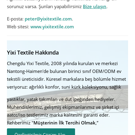
sorunuz varsa. Şunları yapabilirsiniz
Bize ulaşın
.
E-posta:
peter@yixitextile.com
.
Web sitesi:
www.yixitextile.com
Yixi Textile Hakkında
Chengdu Yixi Textile, 2008 yılında kurulan ve merkezi
Nantong-Haimen'de bulunan birinci sınıf OEM/ODM ev
tekstili üreticisidir. Küresel markalara beş bölümle hizmet
veriyoruz: ağırlıklı konfor, suni kürk koleksiyonu, sağlık
yastıklar, yatak takımları ve dut ipeğinden hediyeler.
Mühendislerimiz, gelişmiş ekipmanlarımız ve şirket içi
aatcc/iso testlerimiz marka kalitesini garanti eder.
Rehberimiz "
Müşterinin İlk Tercihi Olmak
,”
Özelleştirilmiş Çözüm Alın