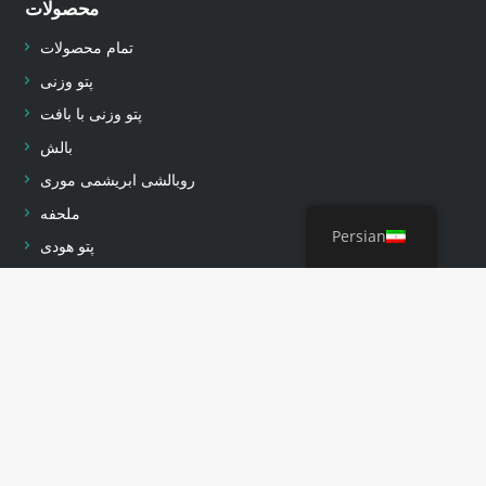
محصولات
تمام محصولات
پتو وزنی
پتو وزنی با بافت
بالش
روبالشی ابریشمی موری
ملحفه
Persian
پتو هودی
پتو کمپ
تماس با ما
شرکت:
شرکت نساجی چنگدو ییکسی، با مسئولیت محدود.
آدرس:
2-1-910D, E2, مرکز جهانی، چنگدو، چین