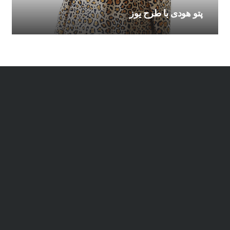
پتو هودی با طرح یوز