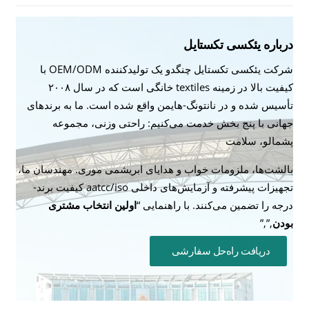
درباره یئکسی تکستایل
شرکت یئکسی تکستایل چنگدو یک تولیدکننده OEM/ODM با
کیفیت بالا در زمینه textiles خانگی است که در سال ۲۰۰۸
تأسیس شده و در نانتونگ-هایمن واقع شده است. ما به برندهای
جهانی با پنج بخش خدمت می‌کنیم: راحتی وزنی، مجموعه
پشمالو، سلامت
بالشت‌ها، ملزومات خواب و هدایای ابریشمی موری. مهندسان ما،
تجهیزات پیشرفته و آزمایش‌های داخلی aatcc/iso کیفیت برند-
درجه را تضمین می‌کنند. با راهنمایی “
اولین انتخاب مشتری
بودن
,”,”
دریافت راه‌حل سفارشی