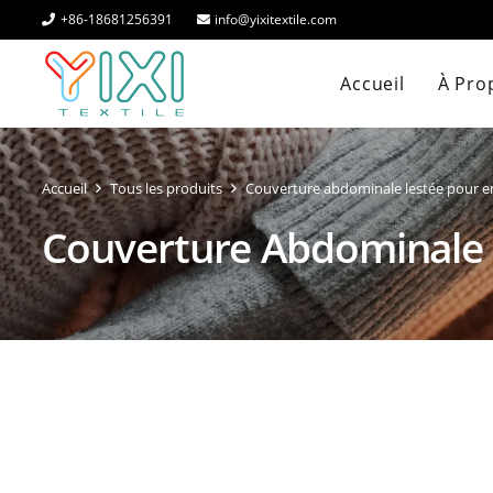
+86-18681256391
info@yixitextile.com
Accueil
À Pro
Accueil
Tous les produits
Couverture abdominale lestée pour e
Couverture Abdominale 