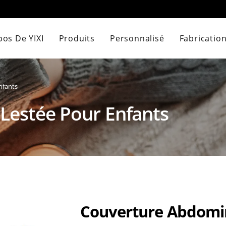
pos De YIXI
Produits
Personnalisé
Fabricatio
nfants
Lestée Pour Enfants
Couverture Abdomin