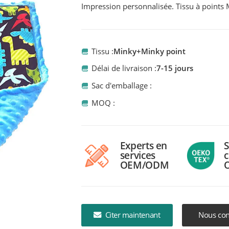
Impression personnalisée. Tissu à points
Tissu :
Minky+Minky point
Délai de livraison :
7-15 jours
Sac d'emballage :
MOQ :
Experts en
S
services
c
OEM/ODM
Citer maintenant
Nous con