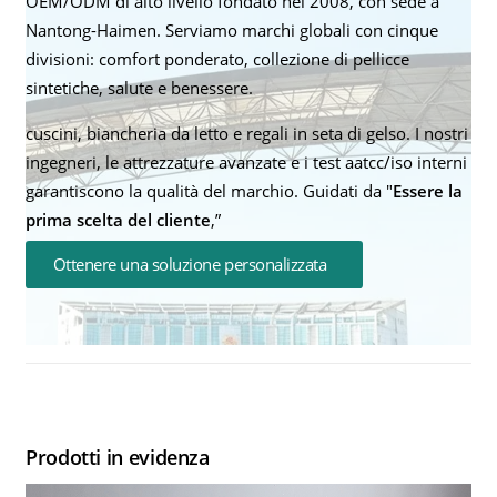
OEM/ODM di alto livello fondato nel 2008, con sede a
Nantong-Haimen. Serviamo marchi globali con cinque
divisioni: comfort ponderato, collezione di pellicce
sintetiche, salute e benessere.
cuscini, biancheria da letto e regali in seta di gelso. I nostri
ingegneri, le attrezzature avanzate e i test aatcc/iso interni
garantiscono la qualità del marchio. Guidati da "
Essere la
prima scelta del cliente
,”
Ottenere una soluzione personalizzata
Prodotti in evidenza