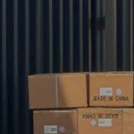
Servizio online 24 ore su 24
Richiedi il catalogo gratuito
INVIATECI UN'E-MAIL
info@yixitextile.com
Contatto
Che si tratti di scegliere un prodotto dal nostro
catalogo o di richiedere assistenza tecnica per la
vostra applicazione, potete rivolgervi al nostro
centro di assistenza clienti per le vostre esigenze
di approvvigionamento.