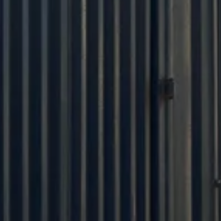
PARLATE CON IL NOSTRO
TEAM DI VENDITA
Utilizziamo materie prime ecologiche per creare
un ambiente di riposo sano. E insistiamo sempre
sul fatto che la qualità dei nostri prodotti è al di
sopra di tutto. Con la nostra filosofia vogliamo
aiutare i nostri clienti nella pianificazione dei
prodotti e nel marketing.
Gestione efficiente della produzione
25-Day OEM chiavi in mano | MOQ 100pcs
Prodotti di alta qualità
Team professionale di ricerca e sviluppo