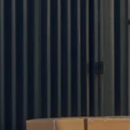
Quản lý sản xuất hiệu quả
25 ngày hoàn thiện trọn gói OEM | Số lượng
đặt hàng tối thiểu (MOQ): 100 chiếc
Sản phẩm chất lượng cao
Đội ngũ nghiên cứu và phát triển chuyên
nghiệp
Dịch vụ trực tuyến 24/7
Nhận miễn phí catalog
Gửi email cho chúng tôi
info@yixitextile.com