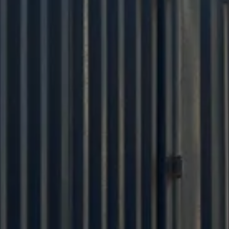
Hãy liên hệ với đội ngũ
bán hàng của chúng tôi.
Chúng tôi sử dụng nguyên liệu thân thiện với môi
trường để tạo ra một môi trường ngủ lành mạnh.
Và chúng tôi luôn đặt chất lượng sản phẩm lên
hàng đầu. Chúng tôi mong muốn hỗ trợ khách
hàng trong việc lập kế hoạch sản phẩm và tiếp
thị thông qua triết lý của mình.