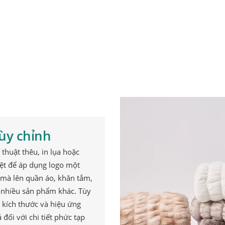
ILE chủ yếu hợp tác với các công ty thương hiệu tại Bắc Mỹ, Châu 
ệu.
giải pháp miễn phí
ùy chỉnh
thuật thêu, in lụa hoặc
ệt để áp dụng logo một
mà lên quần áo, khăn tắm,
à nhiều sản phẩm khác. Tùy
í, kích thước và hiệu ứng
 đối với chi tiết phức tạp