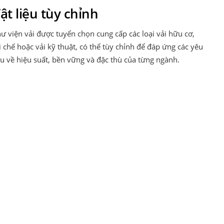
ật liệu tùy chỉnh
ư viện vải được tuyển chọn cung cấp các loại vải hữu cơ,
i chế hoặc vải kỹ thuật, có thể tùy chỉnh để đáp ứng các yêu
u về hiệu suất, bền vững và đặc thù của từng ngành.
nh
 hàng để biến ý tưởng thành hiện thực. Từ bản phác thảo ban
í thị trường và sở thích của người dùng để tạo ra các mẫu
t số và các vòng sửa đổi lặp lại đảm bảo sự đồng nhất với
h nghiệp, các giải pháp của chúng tôi giúp nâng cao sự khác