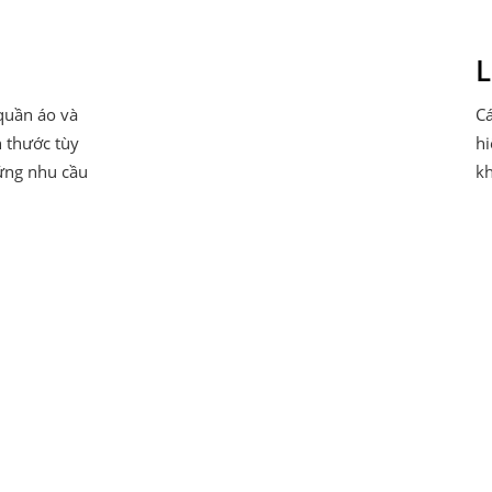
L
 quần áo và
Cá
h thước tùy
hi
 ứng nhu cầu
kh