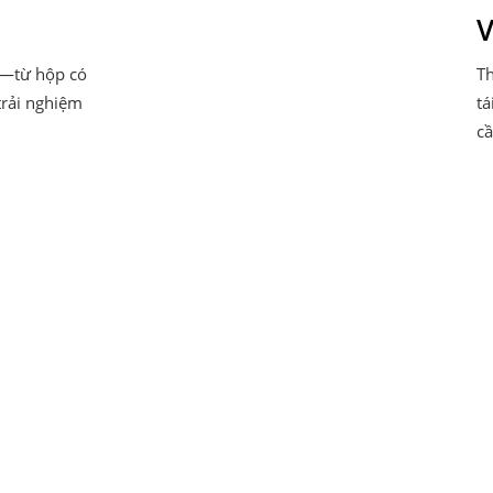
V
u—từ hộp có
Th
trải nghiệm
tá
cầ
i pháp thương hiệu tùy chỉ
iết kế chuyên nghiệp của Yixi Textile hợp tác chặt chẽ với khách
n phẩm hoàn thiện, chúng tôi tích hợp văn hóa thương hiệu, vị tr
ộc quyền, chất liệu hoặc chủ đề đặc trưng. Bản xem trước kỹ thuậ
hương hiệu. Phù hợp cho thời trang, vải gia dụng và quà tặng doan
hương hiệu và mang lại giá trị cá nhân hóa.