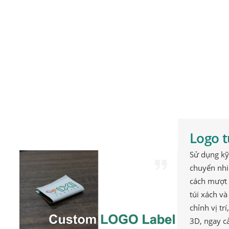
YIXI TEXT
thương hi
Nhận 
Logo t
Sử dụng kỹ 
chuyển nhi
cách mượt 
túi xách v
chỉnh vị tr
3D, ngay cả