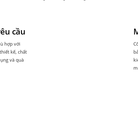
yêu cầu
M
hù hợp với
C
hiết kế, chất
bả
 dụng và quà
ki
m