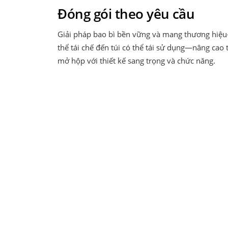
Đóng gói theo yêu cầu
Giải pháp bao bì bền vững và mang thương hiệ
thể tái chế đến túi có thể tái sử dụng—nâng cao 
mở hộp với thiết kế sang trọng và chức năng.
Giả
Đội ngũ th
đầu đến sả
thiết kế đ
triết lý t
biệt của t