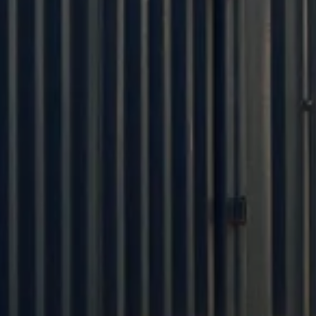
วางแผนผลิตภัณฑ์และการตลาดผ่านปรัชญาของ
เรา
การจัดการการผลิตที่มีประสิทธิภาพ
25 วันพร้อมใช้งาน OEM | ขั้นต่ำ 100 ชิ้น
สินค้าคุณภาพสูง
ทีมวิจัยและพัฒนาอย่างมืออาชีพ
บริการออนไลน์ตลอด 24 ชั่วโมง
รับแคตตาล็อกฟรี
ส่งอีเมลถึงเรา
info@yixitextile.com