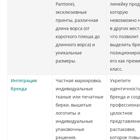
Pantone),
линейку прод
эксклюзивные
которую
принты, различная
невозможно 
длина ворса (от
в других мест
короткого плюша до
что позволит
длинного ворса) и
выделить бре
уникальные
позициониро
размеры.
его как прем
класс.
Интеграция
Частная маркировка,
Укрепите
бренда
индивидуальные
идентичност
тканые или печатные
бренда и соз
бирки, вышитые
профессиона
логотипы и
целостное
индивидуальные
представлени
упаковочные
распаковке,
решения.
которое повы