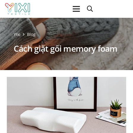
Yixi
Blog
Cách giặt gối memory foam