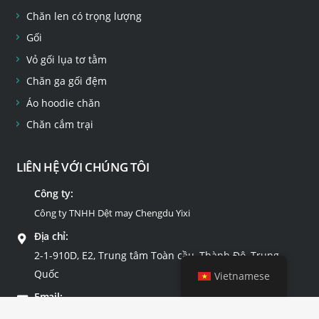
Chăn len có trọng lượng
Gối
Vỏ gối lụa tơ tằm
Chăn ga gối đệm
Áo hoodie chăn
Chăn cắm trại
LIÊN HỆ VỚI CHÚNG TÔI
Công ty:
Công ty TNHH Dệt may Chengdu Yixi
Địa chỉ:
2-1-910D, E2, Trung tâm Toàn cầu, Thành Đô, Trung
Quốc
Vietnamese
Email:
info@yixitextile.com