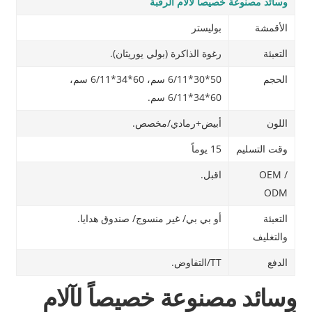
وسائد مصنوعة خصيصاً لآلام الرقبة
الأقمشة
بوليستر
التعبئة
رغوة الذاكرة (بولي يوريثان).
الحجم
50*30*6/11 سم، 60*34*6/11 سم،
60*34*6/11 سم.
اللون
أبيض+رمادي/مخصص.
وقت التسليم
15 يوماً
OEM /
اقبل.
ODM
التعبئة
أو بي بي/ غير منسوج/ صندوق هدايا.
والتغليف
الدفع
TT/التفاوض.
وسائد مصنوعة خصيصاً لآلام