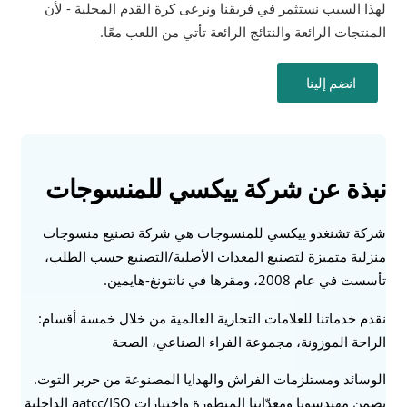
لهذا السبب نستثمر في فريقنا ونرعى كرة القدم المحلية - لأن
المنتجات الرائعة والنتائج الرائعة تأتي من اللعب معًا.
انضم إلينا
نبذة عن شركة ييكسي للمنسوجات
شركة تشنغدو ييكسي للمنسوجات هي شركة تصنيع منسوجات
منزلية متميزة لتصنيع المعدات الأصلية/التصنيع حسب الطلب،
تأسست في عام 2008، ومقرها في نانتونغ-هايمين.
نقدم خدماتنا للعلامات التجارية العالمية من خلال خمسة أقسام:
الراحة الموزونة، مجموعة الفراء الصناعي، الصحة
الوسائد ومستلزمات الفراش والهدايا المصنوعة من حرير التوت.
يضمن مهندسونا ومعدّاتنا المتطورة واختبارات aatcc/ISO الداخلية