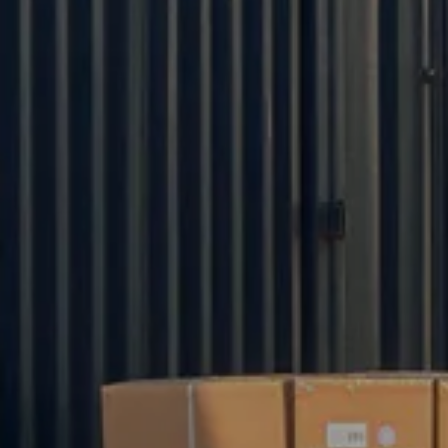
25 يوم تسليم المفتاح OEM | موك 100 قطعة
منتجات عالية الجودة
فريق البحث والتطوير المحترف
خدمة عبر الإنترنت على مدار 24 ساعة
احصل على كتالوج مجاني
أرسل لنا بريداً إلكترونياً
info@yixitextile.com
اتصل بنا
سواء كنت تختار منتجًا من الكتالوج الخاص بنا أو تسعى