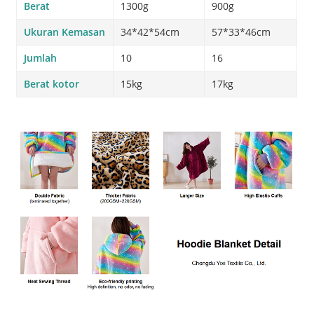
Berat
1300g
900g
Ukuran Kemasan
34*42*54cm
57*33*46cm
Jumlah
10
16
Berat kotor
15kg
17kg