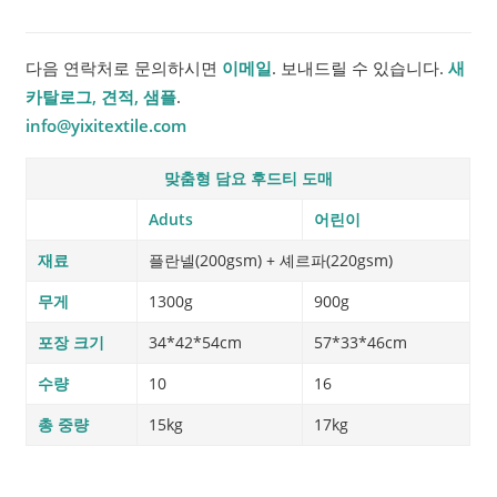
다음 연락처로 문의하시면
이메일
. 보내드릴 수 있습니다.
새
카탈로그, 견적, 샘플
.
info@yixitextile.com
맞춤형 담요 후드티 도매
Aduts
어린이
재료
플란넬(200gsm) + 셰르파(220gsm)
무게
1300g
900g
포장 크기
34*42*54cm
57*33*46cm
수량
10
16
총 중량
15kg
17kg