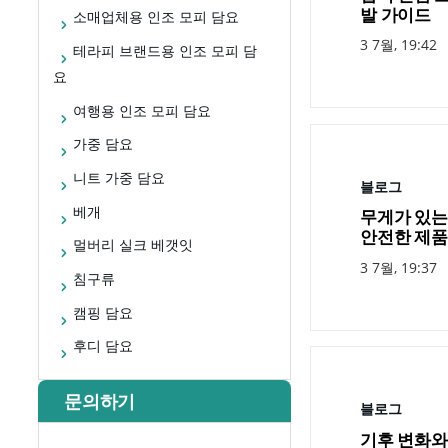
발 가이드
소매업체용 인조 모피 담요
3 7월, 19:42
테라피 브랜드용 인조 모피 담
요
여행용 인조 모피 담요
가중 담요
니트 가중 담요
블로그
베개
무게가 있는
안전한 제품
멀버리 실크 베갯잇
3 7월, 19:37
침구류
캠핑 담요
후디 담요
문의하기
블로그
기후 변화와