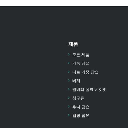
제품
모든 제품
가중 담요
니트 가중 담요
베개
멀버리 실크 베갯잇
침구류
후디 담요
캠핑 담요