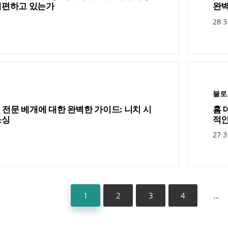
재편하고 있는가
완벽
28 3
블로
및 전문 베개에 대한 완벽한 가이드: 니치 시
홈 
소싱
적인
27 3
1
2
3
4
...