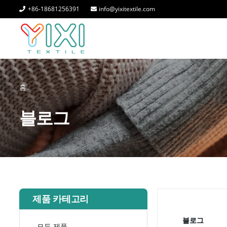
+86-18681256391
info@yixitextile.com
홈
블로그
제품 카테고리
블로그
모든 제품