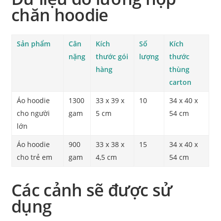
chăn hoodie
Sản phẩm
Cân
Kích
Số
Kích
nặng
thước gói
lượng
thước
hàng
thùng
carton
Áo hoodie
1300
33 x 39 x
10
34 x 40 x
cho người
gam
5 cm
54 cm
lớn
Áo hoodie
900
33 x 38 x
15
34 x 40 x
cho trẻ em
gam
4,5 cm
54 cm
Các cảnh sẽ được sử
dụng