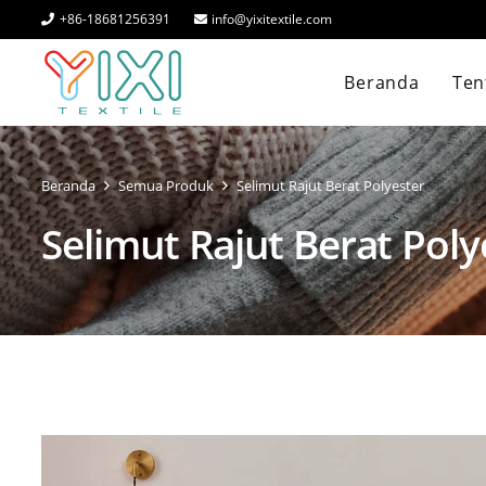
+86-18681256391
info@yixitextile.com
Beranda
Ten
Beranda
Semua Produk
Selimut Rajut Berat Polyester
Selimut Rajut Berat Poly