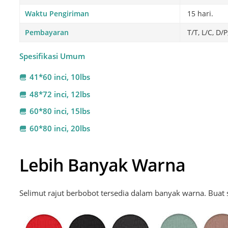
Waktu Pengiriman
15 hari.
Pembayaran
T/T, L/C, D/P
Spesifikasi Umum
41*60 inci, 10lbs
48*72 inci, 12lbs
60*80 inci, 15lbs
60*80 inci, 20lbs
Lebih Banyak Warna
Selimut rajut berbobot tersedia dalam banyak warna. Buat 