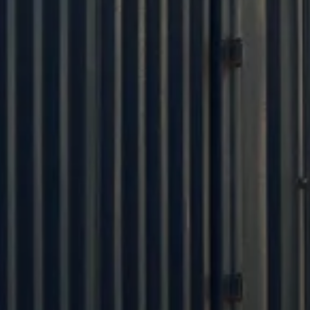
VERKOOPTEAM
We gebruiken milieuvriendelijke grondstoffen
om een gezonde slaapomgeving te creëren. En
we staan er altijd op dat de kwaliteit van onze
producten boven alles gaat. Met onze filosofie
willen we onze klanten helpen met
productplanning en marketing.
Efficiënt productiebeheer
25-dagen Turnkey OEM MOQ 100st
Producten van hoge kwaliteit
Professioneel R&D-team
24-uurs online service
Ontvang een gratis catalogus