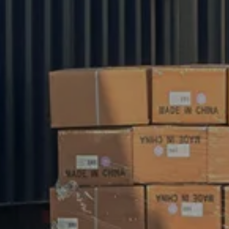
STUUR ONS EEN E-MAIL
info@yixitextile.com
Neem contact met ons op
Of u nu een product uit onze catalogus selecteert
of technische hulp zoekt voor uw toepassing, u
kunt met onze klantenservice praten over uw
inkoopbehoeften.